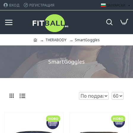
ВХОД
РЕГИСТРАЦИЯ
БЪЛГАРСКИ
THERABODY
SmartGoggles
SmartGoggles
НОВО
НОВО