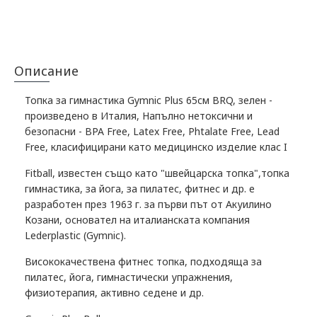
Описание
Топка за гимнастика Gymnic Plus 65см BRQ, зелен -
произведено в Италия, Напълно нетоксични и
безопасни - BPA Free, Latex Free, Phtalate Free, Lead
Free, класифицирани като медицинско изделие клас I
Fitball, известен също като "швейцарска топка",топка
гимнастика, за йога, за пилатес, фитнес и др. е
разработен през 1963 г. за първи път от Акуилино
Козани, основател на италианската компания
Lederplastic (Gymnic).
Висококачествена фитнес топка, подходяща за
пилатес, йога, гимнастически упражнения,
физиотерапия, активно седене и др.