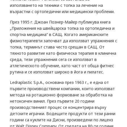
използването на техники с топка за лечение на
възрастни с ортопедични или медицински проблеми.
През 1995 г. Джоан Познер-Майер публикува книга
„Приложения на швейцарска топка за ортопедична и
спортна медицина“ в САЩ. Когато американските
физиотерапевти започват да използват упражнения с
топка, терминът става често срещан в САЩ. От
тяхното развитие като физическа терапия в клинична
среда, тези упражнения сега се използват в
атлетическото обучение, като част от обща фитнес
рутина и се използват широко в йога и пилатес.
Ledraplastic S.p.A., основана през 1963 г., е една от
първите производствени компании, които използват
метода на ротационно формоване за обработка на
нетоксичен винил. През първите 20 години
производственият процес се концентрира върху
детските играчки. Водещите продукти от тези ранни
години са куклите на Дисни, произведени по лиценз
от Walt Disney Company. От средата на 80-те години