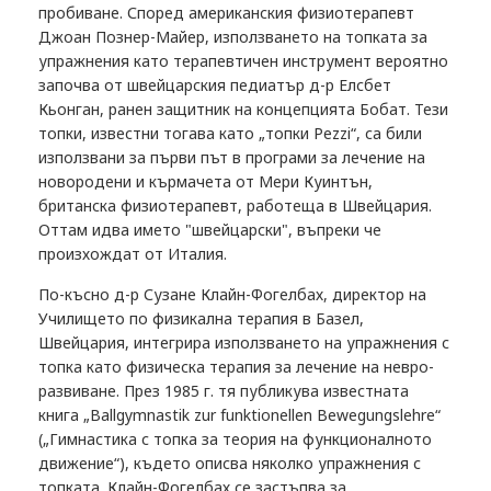
пробиване. Според американския физиотерапевт
Джоан Познер-Майер, използването на топката за
упражнения като терапевтичен инструмент вероятно
започва от швейцарския педиатър д-р Елсбет
Кьонган, ранен защитник на концепцията Бобат. Тези
топки, известни тогава като „топки Pezzi“, са били
използвани за първи път в програми за лечение на
новородени и кърмачета от Мери Куинтън,
британска физиотерапевт, работеща в Швейцария.
Оттам идва името "швейцарски", въпреки че
произхождат от Италия.
По-късно д-р Сузане Клайн-Фогелбах, директор на
Училището по физикална терапия в Базел,
Швейцария, интегрира използването на упражнения с
топка като физическа терапия за лечение на невро-
развиване. През 1985 г. тя публикува известната
книга „Ballgymnastik zur funktionellen Bewegungslehre“
(„Гимнастика с топка за теория на функционалното
движение“), където описва няколко упражнения с
топката. Клайн-Фогелбах се застъпва за