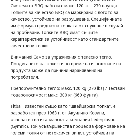
Системата BRQ работи с макс. 120 кг – 270 паунда.
Топките за качество BRQ са маркирани с логото за
качество, устойчиво на разрушаване. Специфичната
им формула предпазва топката от спукване в случай
на пробиване. Топките BRQ имат същите
характеристики за устойчивост като стандартните
качествени топки.
Внимание! Само за упражнения с телесно тегло.
Повдигането на тежести по време на използване на
продукта може да причини наранявания на
потребителя.
Препоръчително тегло: макс. 120 kg (270 lbs) / Тестван
товароносимост: макс. 300 кг (660 фунта).
Fitball, известен също като "швейцарска топка", е
разработен през 1963 г. от Акуилино Козани,
основател на италианската компания Lederplastic
(Gymnic). Той усъвършенства процес за формоване на
големи топки от нетоксичен винил, устойчиви на