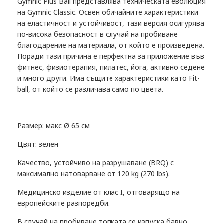
Gymnic Plus Ball представлява техническата еволюция
на Gymnic Classic. Освен обичайните характеристики
на еластичност и устойчивост, тази версия осигурява
по-висока безопасност в случай на пробиване
благодарение на материала, от който е произведена.
Поради тази причина е перфектна за приложение във
фитнес, физиотерапия, пилатес, йога, активно седене
и много други. Има същите характеристики като Fit-
ball, от който се различава само по цвета.
Размер: макс Ø 65 см
Цвят: зелен
Качество, устойчиво на разрушаване (BRQ) с
максимално натоварване от 120 kg (270 lbs).
Медицинско изделие от клас I, отговарящо на
европейските разпоредби.
В случай на пробиване топката се изпуска бавно.