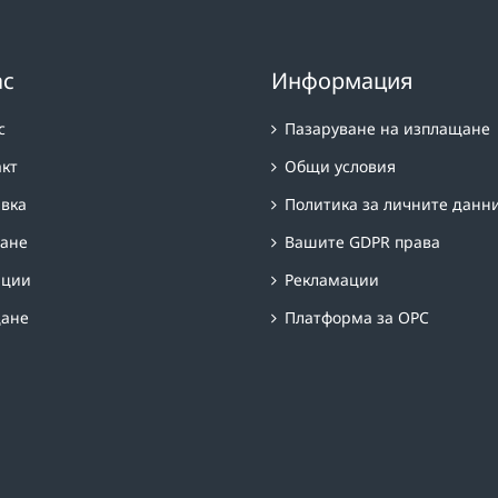
ас
Информация
с
Пазаруване на изплащане
акт
Общи условия
авка
Политика за личните данн
ане
Вашите GDPR права
нции
Рекламации
ане
Платформа за OPC