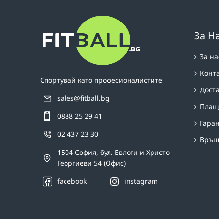
За Н
За на
Конт
Спортувай като професионалистите
Дост
sales@fitball.bg
Плащ
0888 25 29 41
Гара
02 437 23 30
Връщ
1504 София, бул. Евлоги и Христо
Георгиеви 54 (Офис)
facebook
instagram